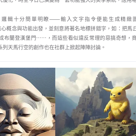
ey 的使用邏輯十分簡單明瞭——輸入文字指令便能生成精
 由此核心概念與功能出發，並刻意將著名地標拼錯字，如：把
布蘭登漢堡門⋯⋯，而這些看似違反常理的惡搞奇想，竟成功被 
系列天馬行空的創作也在社群上掀起陣陣討論。