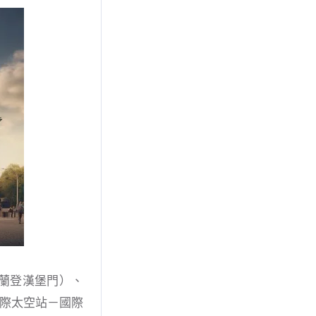
堡門－布蘭登漢堡門）、
tion（國際太空站－國際