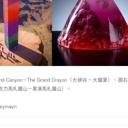
nd Canyon－The Grand Crayon（大峽谷－大蠟筆）、圖右：K
aro（吉力馬札羅山－果凍馬札羅山）。
ymayn