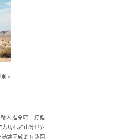
營車。
者在輸入指令時「打錯
、吉力馬札羅山等世界
列充滿迷因感的有趣圖