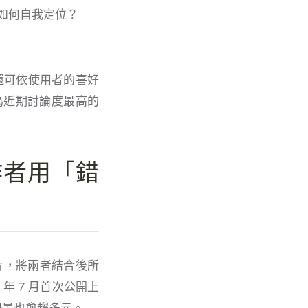
者如何自我定位？
，還可依使用者的喜好
成為近期討論度最高的
創作者用「錯
片，將兩者結合後所
 年 7 月首次公開上
場景也愈趨多元。