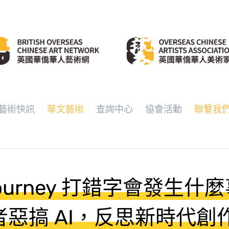
藝術快訊
華文藝術
查詢中心
協會活動
聯繫我
djourney 打錯字會發生什
者惡搞 AI，反思新時代創