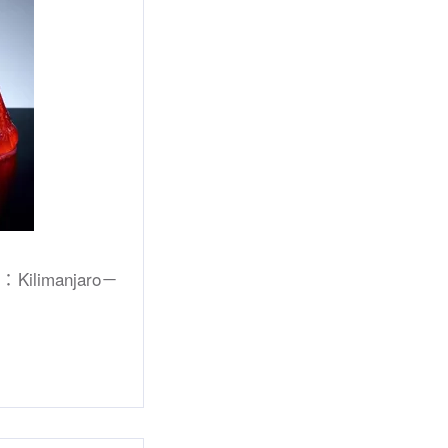
ilimanjaro－