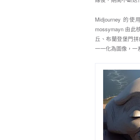
Midjourn
mossymayn
丘、布蘭登堡門拼成
一一化為圖像，一