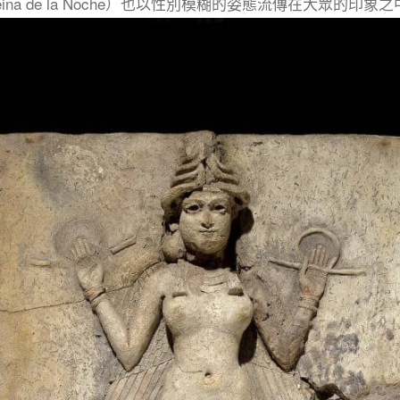
eina de la Noche）也以性別模糊的姿態流傳在大眾的印象