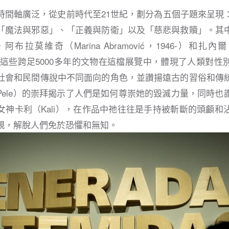
時間軸廣泛，從史前時代至21世紀，劃分為五個子題來呈現
「魔法與邪惡」、「正義與防衛」以及「慈悲與救贖」。其
拉莫維奇（Marina Abramović，1946-）和扎內爾
72-）。這些跨足5000多年的文物在這檔展覽中，體現了人類對
社會和民間傳說中不同面向的角色，並讚揚遠古的習俗和傳
Pele）的崇拜揭示了人們是如何尊崇她的毀滅力量，同時也
女神卡利（Kali），在作品中祂往往是手持被斬斷的頭顱和
親，解脫人們免於恐懼和無知。