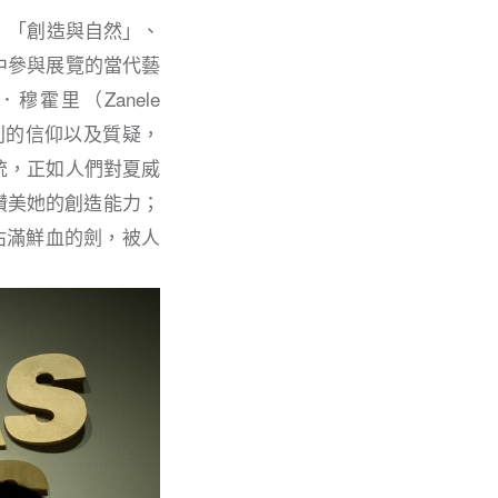
：「創造與自然」、
中參與展覽的當代藝
．穆霍里（Zanele
性別的信仰以及質疑，
統，正如人們對夏威
讚美她的創造能力；
沾滿鮮血的劍，被人