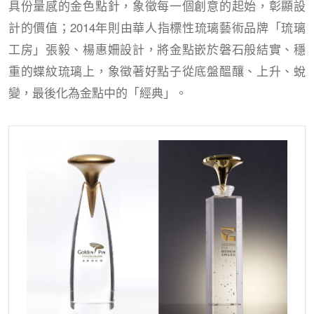
具份量感的金色點針，象徵每一個創意的起始，彰顯設
計的價值；2014年則由華人指標性琉璃藝術品牌「琉璃
工房」張毅、楊惠姍設計，將金點嵌於磐石般結實、穩
重的蝶紋琉璃上，象徵著好點子從底盤醞釀、上升、蛻
變，最後化為金點中的「經典」。