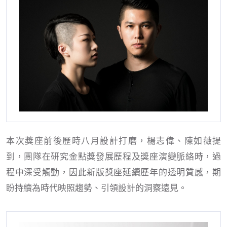
本次獎座前後歷時八月設計打磨，楊志偉、陳如薇提
到，團隊在研究金點獎發展歷程及獎座演變脈絡時，過
程中深受觸動，因此新版獎座延續歷年的透明質感，期
盼持續為時代映照趨勢、引領設計的洞察遠見。