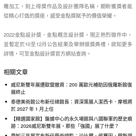
雕加工，刻上得獎作品及設計團隊名稱，期盼獲獎者能
從精心打造的獎座，感受金點獎賦予的價值榮耀。
2022金點設計獎、金點概念設計獎，現正熱烈徵件中，
並暫定於10至12月公告結果及舉辦頒獎典禮，欲知更多
詳情，可至金點設計獎官方網站查詢。
相關文章
威尼斯雙年展遭歐盟撤資：200 萬歐元補助因俄羅斯館復
展終止
泰德美術館公布新任總館長：資深策展人潔西卡．摩根將
於 2027 年 1 月上任
【精選國家館】盤據中心的永久場館與八國聯軍的歷史痕
跡：2026威尼斯雙年展，那些「強國」展了什麼？
愛知三年展宣布新任藝術總監：沙比爾．侯賽因．穆斯塔