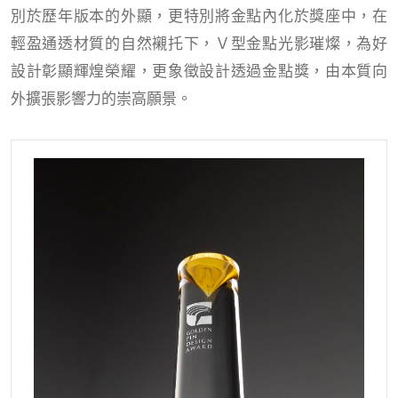
別於歷年版本的外顯，更特別將金點內化於獎座中，在
輕盈通透材質的自然襯托下，Ｖ型金點光影璀燦，為好
設計彰顯輝煌榮耀，更象徵設計透過金點獎，由本質向
外擴張影響力的崇高願景。