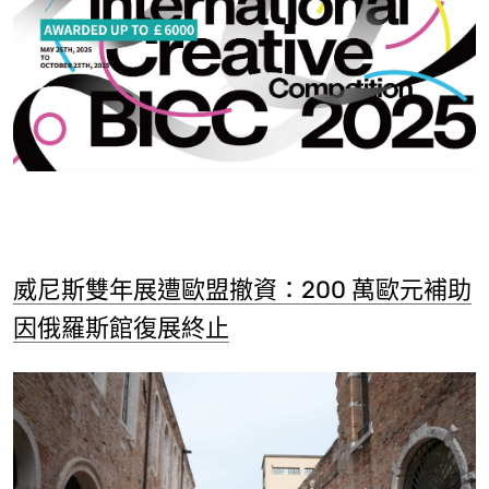
威尼斯雙年展遭歐盟撤資：200 萬歐元補助
因俄羅斯館復展終止