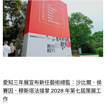
愛知三年展宣布新任藝術總監：沙比爾．侯
賽因．穆斯塔法接掌 2028 年第七屆策展工
作