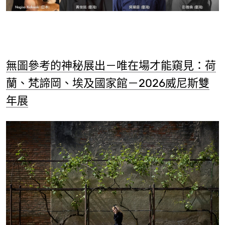
無圖參考的神秘展出－唯在場才能窺見：荷
蘭、梵諦岡、埃及國家館－2026威尼斯雙
年展