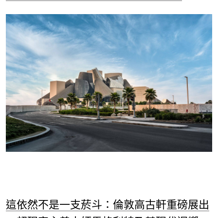
這依然不是一支菸斗：倫敦高古軒重磅展出