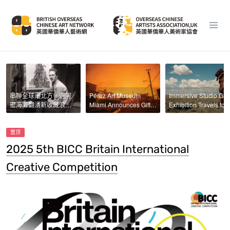
串聯全球南北方，邁阿
Pérez Art Museum
Immersive Studio Ghib
密海灘翻湧新收藏浪
Miami Announces Gifts
Exhibition Travels to
潮！2025 Art Basel
Totaling $7 M. for
Abu Dhabi in May 20
Miami Beach 巴賽爾藝
Caribbean
術展－首推 Zero 10 數
Cultural Institute
置顶
位藝術收藏單元
2025 5th BICC Britain International
Creative Competition