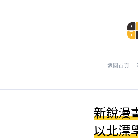
返回首頁
新銳漫
以北漂