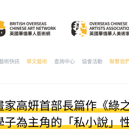
藝術快訊
華文藝術
查詢中心
協會活動
聯繫我
畫家高妍首部長篇作《綠
學子為主角的「私小說」