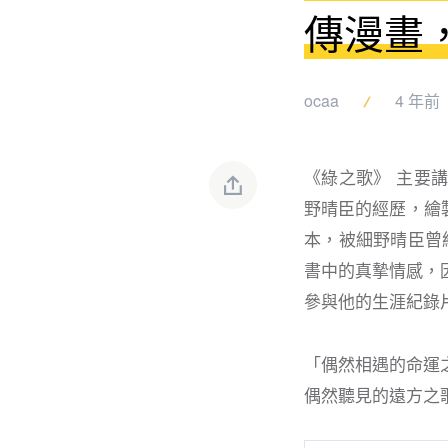
傳漫畫
ocaa
4 年前
《綠之歌》 主要
野晴臣的經歷，繪
本，被細野晴臣曾組
書中的真摯情感，因
參與他的生涯紀錄
「偶然相遇的命運
偶然聽見的遠方之