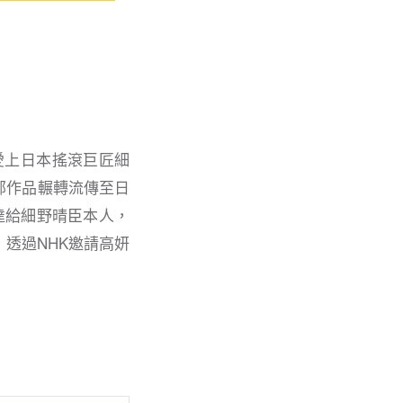
愛上日本搖滾巨匠細
部作品輾轉流傳至日
達給細野晴臣本人，
透過NHK邀請高妍