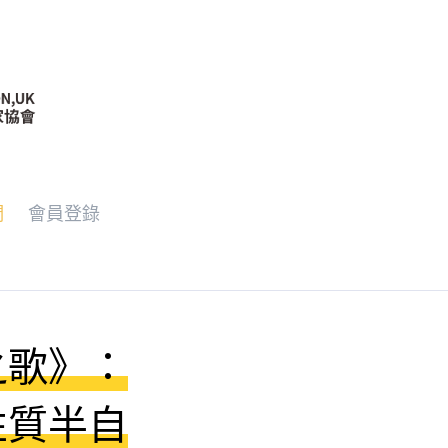
們
會員登錄
之歌》：
性質半自