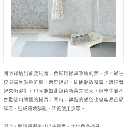
團隊歸納出首要結論：色彩是掃具改造的第一步。過往
校園掃具顏色鮮豔，過度搶眼，即便擺放整齊，環境看
起來仍混亂，也因為如此褪色新舊差異大，但學生並不
喜歡使用髒舊的掃具；同時，鮮豔的顏色也會容易凸顯
髒污，造成環境髒亂、降低使用意願。
因此，團隊特別設計出灰黑色、大地色系掃具：