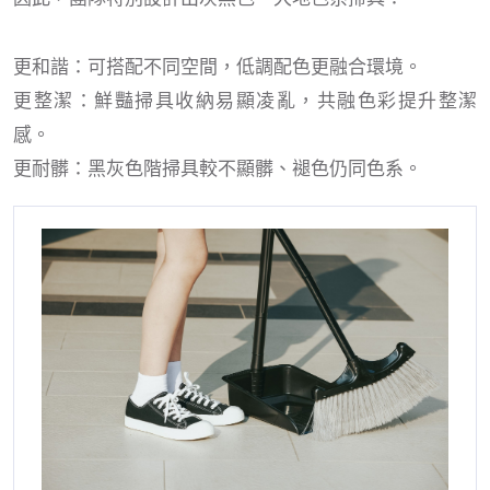
更和諧：可搭配不同空間，低調配色更融合環境。
更整潔：鮮豔掃具收納易顯凌亂，共融色彩提升整潔
感。
更耐髒：黑灰色階掃具較不顯髒、褪色仍同色系。