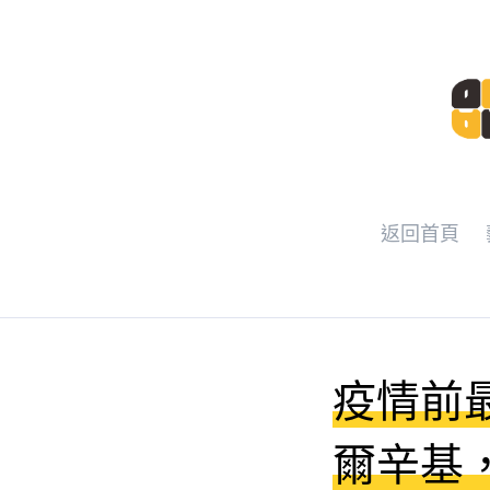
返回首頁
疫情前
爾辛基