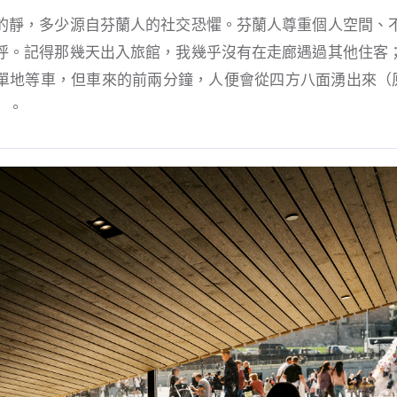
的靜，多少源自芬蘭人的社交恐懼。芬蘭人尊重個人空間、
呼。記得那幾天出入旅館，我幾乎沒有在走廊遇過其他住客
單地等車，但車來的前兩分鐘，人便會從四方八面湧出來（原
）。