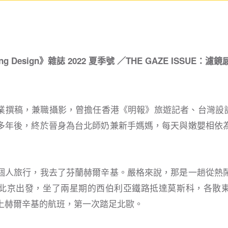
g Design》雜誌 2022 夏季號 ／THE GAZE ISSUE：濾鏡
業撰稿，兼職攝影，曾擔任香港《明報》旅遊記者、台灣設計雜
多年後，終於晉身為台北師奶兼新手媽媽，每天與嫩嬰相依
個人旅行，我去了芬蘭赫爾辛基。嚴格來說，那是一趟從熱
北京出發，坐了兩星期的西伯利亞鐵路抵達莫斯科，各散
上赫爾辛基的航班，第一次踏足北歐。