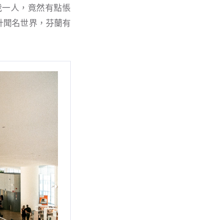
我一人，竟然有點悵
計聞名世界，芬蘭有