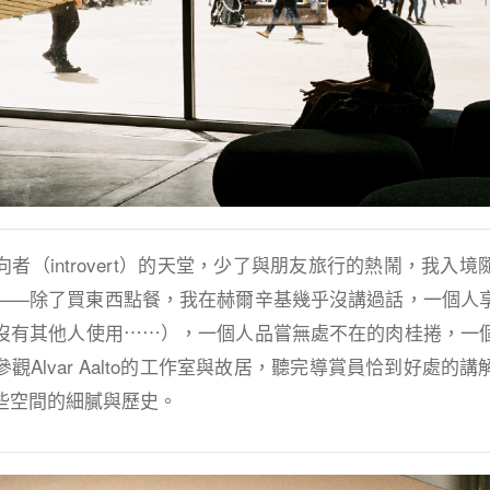
者（introvert）的天堂，少了與朋友旅行的熱鬧，我入
——除了買東西點餐，我在赫爾辛基幾乎沒講過話，一個人
沒有其他人使用⋯⋯），一個人品嘗無處不在的肉桂捲，一
觀Alvar Aalto的工作室與故居，聽完導賞員恰到好處的
些空間的細膩與歷史。