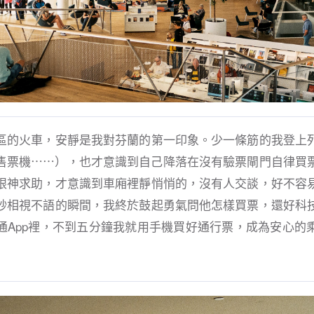
區的火車，安靜是我對芬蘭的第一印象。少一條筋的我登上
售票機⋯⋯），也才意識到自己降落在沒有驗票閘門自律買
眼神求助，才意識到車廂裡靜悄悄的，沒有人交談，好不容
秒相視不語的瞬間，我終於鼓起勇氣問他怎樣買票，還好科
通App裡，不到五分鐘我就用手機買好通行票，成為安心的