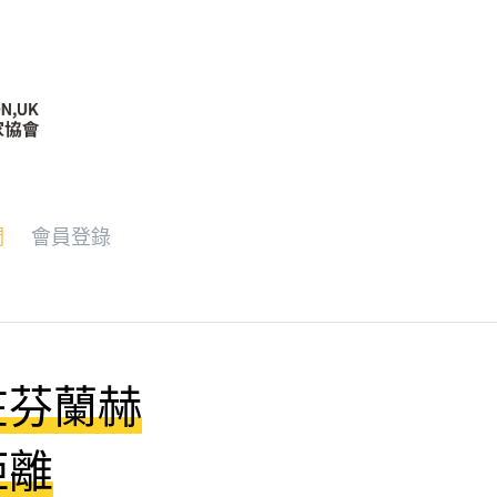
們
會員登錄
在芬蘭赫
距離