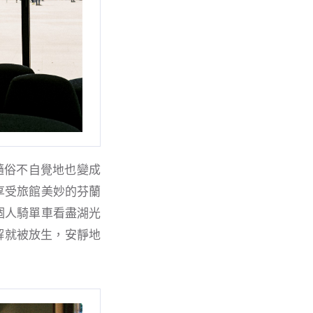
境隨俗不自覺地也變成
享受旅館美妙的芬蘭
個人騎單車看盡湖光
講解就被放生，安靜地