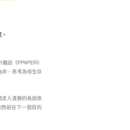
感。
誌《PPAPER》
為命，思考為母生存
鬧走入清靜的長途旅
東西前往下一個目的