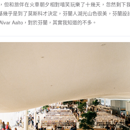
，但和旅伴在火車朝夕相對嘻笑玩樂了十幾天，忽然剩下
基幾乎是到了莫斯科才決定，芬蘭人湖光山色很美，芬蘭設
lvar Aalto，對於芬蘭，其實我知道的不多。