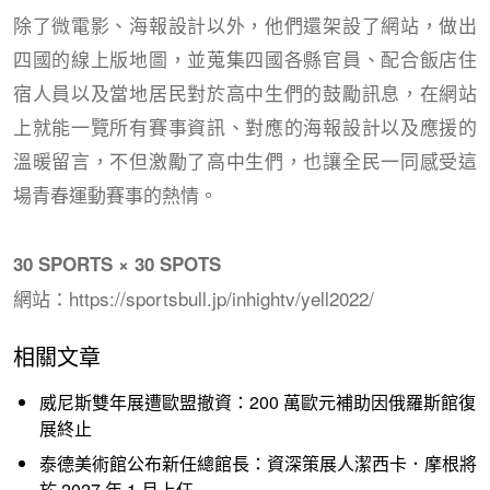
除了微電影、海報設計以外，他們還架設了網站，做出
四國的線上版地圖，並蒐集四國各縣官員、配合飯店住
宿人員以及當地居民對於高中生們的鼓勵訊息，在網站
上就能一覽所有賽事資訊、對應的海報設計以及應援的
溫暖留言，不但激勵了高中生們，也讓全民一同感受這
場青春運動賽事的熱情。
30 SPORTS × 30 SPOTS
網站：https://sportsbull.jp/inhightv/yell2022/
相關文章
威尼斯雙年展遭歐盟撤資：200 萬歐元補助因俄羅斯館復
展終止
泰德美術館公布新任總館長：資深策展人潔西卡．摩根將
於 2027 年 1 月上任