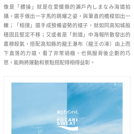
像是「體操」就是在愛媛縣的瀨戶內しまなみ海道拍
攝，選手做出一字馬的跳耀之姿，與筆直的橋樑如出一
轍；「相撲」選手成預備姿勢的樣子，就如同高知城般
穩固且堅定不移；又或者是「劍道」中海報所散發出的
肅穆殺氣，搭配高知縣的龍王瀑布（龍王の滝）由上而
下直落的力道，看了非常過癮，也佩服背後企劃的巧
思，能夠將運動和景點搭配得相得益彰。