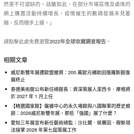
然是不可或缺的。話雖如此，在部分市場區塊及處境的
網上購置活動持續增長，疫情催生的數碼發展未見萎
縮，反而穩步上揚。」
請點擊此處免費瀏覽
。
2022年全球收藏調查報告
相關文章
威尼斯雙年展遭歐盟撤資：200 萬歐元補助因俄羅斯館復
展終止
泰德美術館公布新任總館長：資深策展人潔西卡．摩根將
於 2027 年 1 月上任
【精選國家館】盤據中心的永久場館與八國聯軍的歷史痕
跡：2026威尼斯雙年展，那些「強國」展了什麼？
愛知三年展宣布新任藝術總監：沙比爾．侯賽因．穆斯塔
法接掌 2028 年第七屆策展工作