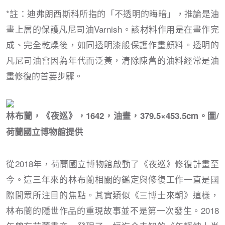
*註：迪弗朗西斯科所指的「不透明的晦暗」，推論是油
畫上層的保護凡尼司油Varnish。該材料作用是在畫作完
成、完全乾燥後，如同透明漆般保護作畫顏料。透明的
凡尼司油會因為年代而泛黃，清除陳舊的油料經常是油
畫修復的首要步驟。
林布蘭，《夜巡》，1642，油畫，379.5×453.5cm。圖/
荷蘭國立博物館提供
從2018年，荷蘭國立博物館啟動了《夜巡》修復計畫至
今。這三年來的林布蘭相關的鑑定與修復工作一直是國
際間眾所注目的焦點。其實類似《三博士來朝》這樣，
林布蘭的隱世作品的重現故事並不是第一次發生。2018