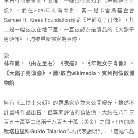
年曾有荷蘭畫商，發現了一幅迄今未知的《年輕紳士肖
像》。而在2020年則有兩例，其一是卡雷斯基金會
Samuel H. Kress Foundation藏品《年輕女子肖像》，其
二是一幅被放在地下室、一直被認為是贗品的《大鬍子
男頭像》，均被重新鑑定為真跡。
林布蘭，（由左至右）《夜巡》、《年輕女子肖像》、
《大鬍子男頭像》。圖/取自wikimedia、賓州阿倫敦博
物館
擁有《三博士來朝》的羅馬家庭並未公開曝光，雖然不
計畫將作品出售。但專家評估的預估價，大約在八千三
百五十萬至二億兩千八百五十萬（美金）之間。FPI的總
裁
作為代表說明到：「這幅作品
塔拉里科Guido Talarico