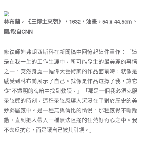
林布蘭，《三博士來朝》，1632，油畫，54 x 44.5cm。
圖/取自CNN
修復師迪弗朗西斯科在新聞稿中回憶起這件畫作：「這
是在我一生的工作生涯中，所可能發生的最美麗的事情
之一。突然身處一幅偉大藝術家的作品面前時，就像是
感受到林布蘭展示了自己。就像是作品選擇了我，讓它
從*不透明的晦暗中找到救贖。」「那是一個我必須克服
暈眩感的時刻，這種暈眩感讓人沉浸在了對於歷史的美
妙歸屬感中。是一種無與倫比的愉悅。那種感覺不斷躁
動，直到把人帶入一種無法阻攔的狂熱好奇心之中。我
不去反抗它，而是讓自己被其引領。」