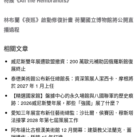
特展《All the Rembrandts》
林布蘭《夜巡》啟動修復計畫 荷蘭國立博物館將公開直
播過程
相關文章
威尼斯雙年展遭歐盟撤資：200 萬歐元補助因俄羅斯館復
展終止
泰德美術館公布新任總館長：資深策展人潔西卡．摩根將
於 2027 年 1 月上任
【精選國家館】盤據中心的永久場館與八國聯軍的歷史痕
跡：2026威尼斯雙年展，那些「強國」展了什麼？
愛知三年展宣布新任藝術總監：沙比爾．侯賽因．穆斯塔
法接掌 2028 年第七屆策展工作
阿布達比古根漢美術館 12 月開幕：建築教父法蘭克．蓋