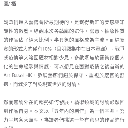
圖/ 攝
觀眾們進入藝博會所最期待的，是獲得新鮮的美感與知
識性的啟發。綜觀本次各藝廊的選件，寫意、抽象性質
的作品佔了絕大比例。半具象的風格成為主流。而純寫
實的形式大約僅有10%（且明顯集中在日本畫廊）。戰爭
或疫情等大範圍題材相對少見，多數聚焦於藝術家個人
化的生命經驗與情感。可以想見在面對疫情之後首辦的
Art Basel HK，參展藝廊們趨於保守、重視於感官的舒
適，而減少了對於現實世界的討論。
然而無論外在的趨勢如何發展，藝術領域的討論必然回
到作品自身。本文以「五年內的創作」為一個基準，努
力平均各大類型，為讀者們挑選一些有意思的作品進行