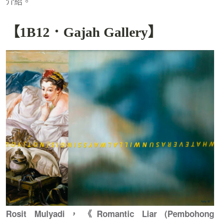
介紹。
【1B12．Gajah Gallery】
Rosit Mulyadi，《Romantic Liar (Pembohong