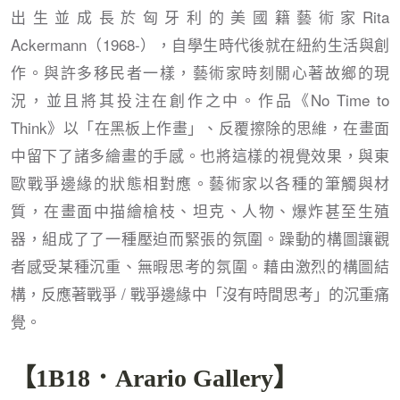
出生並成長於匈牙利的美國籍藝術家Rita
Ackermann（1968-），自學生時代後就在紐約生活與創
作。與許多移民者一樣，藝術家時刻關心著故鄉的現
況，並且將其投注在創作之中。作品《No Time to
Think》以「在黑板上作畫」、反覆擦除的思維，在畫面
中留下了諸多繪畫的手感。也將這樣的視覺效果，與東
歐戰爭邊緣的狀態相對應。藝術家以各種的筆觸與材
質，在畫面中描繪槍枝、坦克、人物、爆炸甚至生殖
器，組成了了一種壓迫而緊張的氛圍。躁動的構圖讓觀
者感受某種沉重、無暇思考的氛圍。藉由激烈的構圖結
構，反應著戰爭 / 戰爭邊緣中「沒有時間思考」的沉重痛
覺。
【1B18．Arario Gallery】