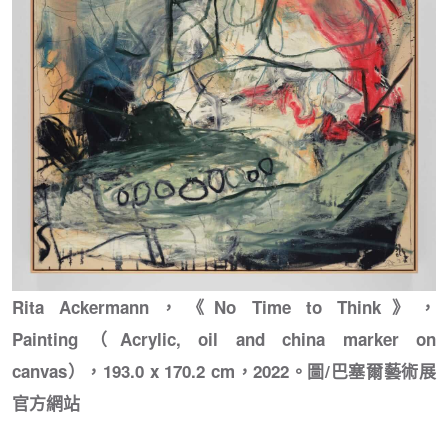
Rita Ackermann，《No Time to Think》，
Painting（Acrylic, oil and china marker on
canvas），193.0 x 170.2 cm，2022。圖/巴塞爾藝術展
官方網站