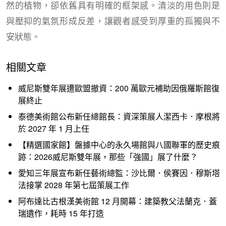
然的植物，卻依舊具有明確的框架感。清淡的用色則是
與壓抑的氣氛形成反差，讓觀者感受到厚重的孤獨與不
安狀態。
相關文章
威尼斯雙年展遭歐盟撤資：200 萬歐元補助因俄羅斯館復
展終止
泰德美術館公布新任總館長：資深策展人潔西卡．摩根將
於 2027 年 1 月上任
【精選國家館】盤據中心的永久場館與八國聯軍的歷史痕
跡：2026威尼斯雙年展，那些「強國」展了什麼？
愛知三年展宣布新任藝術總監：沙比爾．侯賽因．穆斯塔
法接掌 2028 年第七屆策展工作
阿布達比古根漢美術館 12 月開幕：建築教父法蘭克．蓋
瑞遺作，耗時 15 年打造