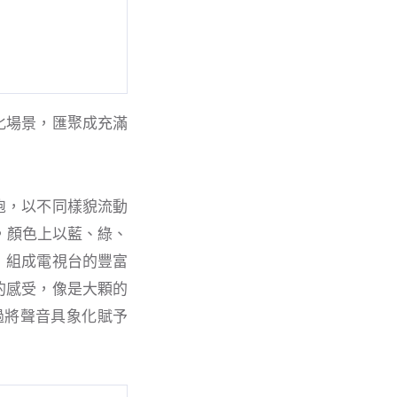
化場景，匯聚成充滿
胞，以不同樣貌流動
，顏⾊上以藍、綠、
，組成電視台的豐富
的感受，像是⼤顆的
過將聲⾳具象化賦予