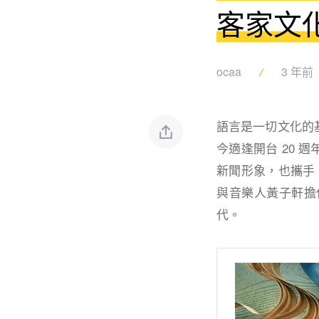
客家文
ocaa
3 年前
語⾔是⼀切⽂化的
今適逢開台 20
新聞形象，也攜⼿ 
與⾳樂⼈⿈⼦軒擔
代。