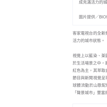
成充滿活力的
圖片提供／BIO
客家電視台的全新
活⼒的城市狀態。
視覺上以藍染、茶
於⽣活場景之中，
紅⾊為主，其萃取
節⽬與新聞視覺呈
球體流動於山歌配
「聲景城市」豐富