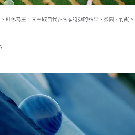
綠、紅色為主，其萃取自代表客家符號的藍染、茶園、竹編。
S