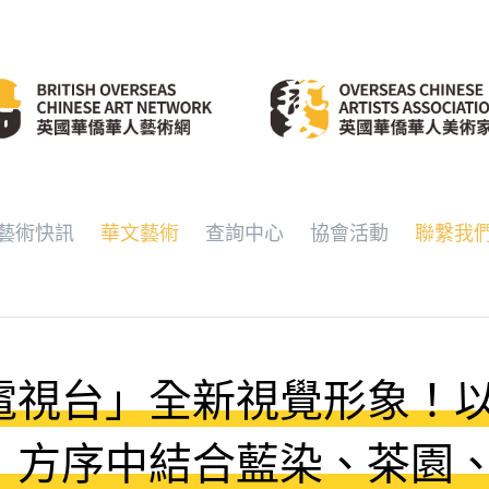
藝術快訊
華文藝術
查詢中心
協會活動
聯繫我
電視台」全新視覺形象！
，方序中結合藍染、茶園、