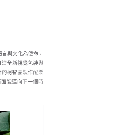
語⾔與⽂化為使命，
打造全新視覺包裝與
專輯的柯智豪製作配樂
新⾯貌邁向下⼀個時