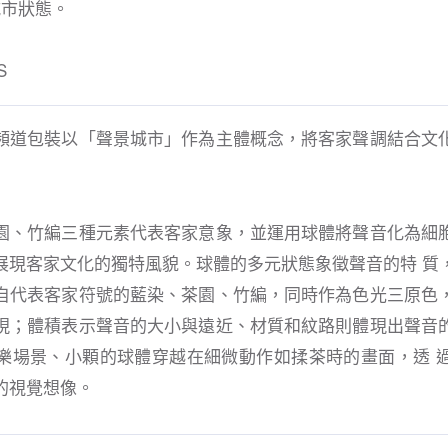
城市狀態。
S
頻道包裝以「聲景城市」作為主體概念，將客家聲調結合⽂
園、⽵編三種元素代表客家意象，並運⽤球體將聲⾳化為細
展現客家⽂化的獨特風貌。球體的多元狀態象徵聲⾳的特 質
⾃代表客家符號的藍染、茶園、⽵編，同時作為⾊光三原⾊
現；體積表⽰聲⾳的⼤⼩與遠近、材質和紋路則體現出聲⾳
樂場景、⼩顆的球體穿越在細微動作如揉茶時的畫⾯，透 
的視覺想像。