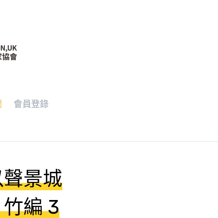
們
會員登錄
以聲景城
⽵編 3