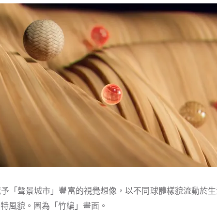
賦予「聲景城市」豐富的視覺想像，以不同球體樣貌流動於生
獨特風貌。圖為「竹編」畫面。