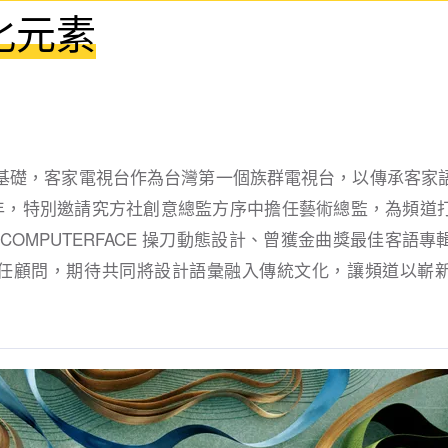
化元素
基礎，客家電視台作為台灣第⼀個族群電視台，以傳承客家
 週年，特別邀請究⽅社創意總監⽅序中擔任藝術總監，為頻道
COMPUTERFACE 操⼑動態設計、曾獲⾦曲獎最佳客語
任顧問，期待共同將設計語彙融入傳統⽂化，讓頻道以嶄