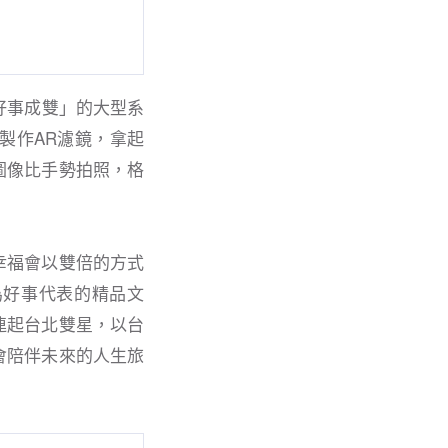
好事成雙」的大型系
製作AR濾鏡，拿起
圖像比手勢拍照，格
幸福會以雙倍的方式
為好事代表的精品文
連起台北雙星，以台
會陪伴未來的人生旅