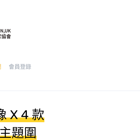
們
會員登錄
X 4 款
樓主題圍