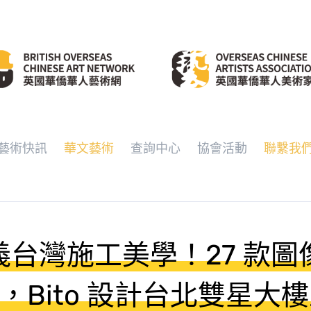
藝術快訊
華文藝術
查詢中心
協會活動
聯繫我
台灣施工美學！27 款圖像 
鏡，Bito 設計台北雙星大