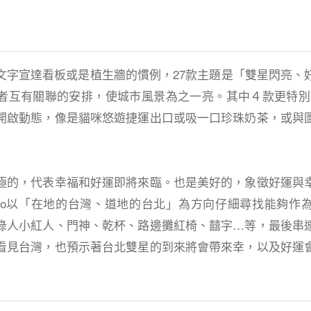
文字宣達看板或是植生牆的慣例，27款主題是「雙星閃亮、
者互有關聯的安排，使城市風景為之一亮。其中４款更特別
開啟動態，像是貓咪悠遊捷運出口或吸一口珍珠奶茶，或與
極的，代表幸福和好運即將來臨。也是美好的，象徵好運與
ito以「在地的台灣、道地的台北」為方向仔細尋找能夠作
綠人小紅人、門神、乾杯、路邊攤紅椅、囍字…等，最後串
看見台灣，也預示著台北雙星的到來將會帶來幸，以及好運