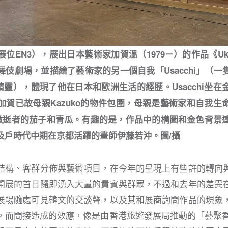
位EN3），展出日本藝術家加賀溫（1979－）的作品《Uki
伎劇場，並描繪了藝術家的另一個自我「Usacchi」（一
子精靈），體現了他在日本和歐洲生活的經歷。Usacchi坐
加賀已故母親Kazuko的物件包圍，母親是藝術家和自我生
起象徵逝者的茄子和青瓜。有趣的是，作品中的構圖和金色背景
及戶時代中期在京都活躍的畫師伊藤若沖。圖/攝
結構、客群分佈與藝術項目，在今年的呈現上有些許的轉向
開展的首日隨即湧入大量的貴賓與群眾，不過和去年的差異
展場隨處可見韓文的交談聲，以及其和展商詢問作品的現象
，而間接造成的效應，像是由香港旅遊發展局推動的「藝聚香港