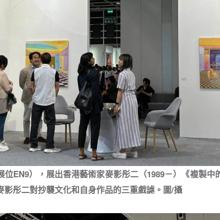
位EN9），展出香港藝術家麥影彤二（1989－）《複製中
麥影彤二對抄襲文化和自身作品的三重戲謔。圖/攝