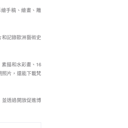
、彩繪手稿、繪畫、雕
照片和記錄歐洲藝術史
素描和水彩畫、16
早期照片，還能下載梵
，並透過開放促進博