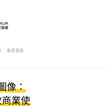
們
會員登錄
術圖像：
放商業使