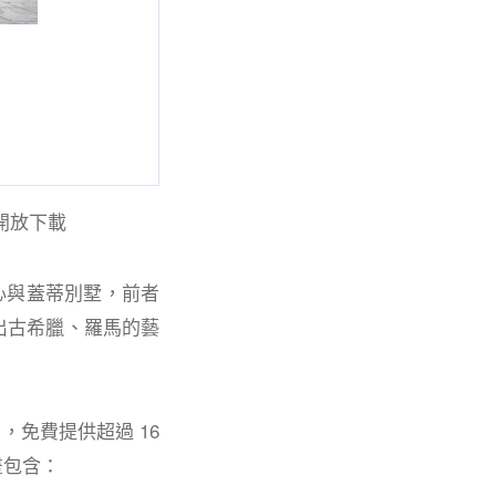
開放下載
心與蓋蒂別墅，前者
出古希臘、羅馬的藝
m），免費提供超過 16
畫包含：