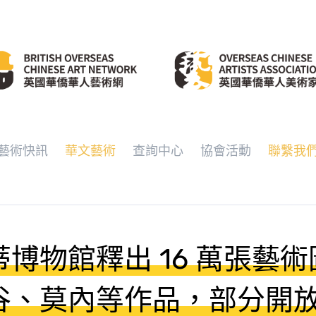
藝術快訊
華文藝術
查詢中心
協會活動
聯繫我
博物館釋出 16 萬張藝
谷、莫內等作品，部分開