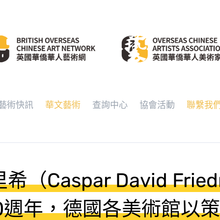
藝術快訊
華文藝術
查詢中心
協會活動
聯繫我
（Caspar David Fried
50週年，德國各美術館以