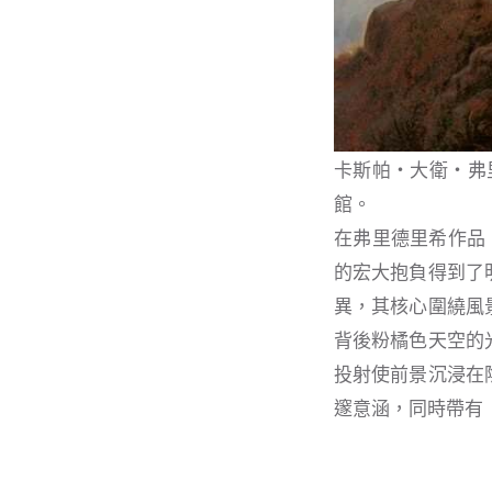
卡斯帕‧大衛‧弗里德里希
館。
在弗里德里希作品〈山中
的宏大抱負得到了
異，其核心圍繞風
背後粉橘色天空的
投射使前景沉浸在
邃意涵，同時帶有