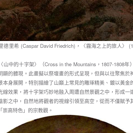
 (Caspar David Friedrich)，〈霧海之上的旅人〉 (
的十字架〉（Cross in the Mountains，1807-18
明顯的體現。此畫擬以祭壇畫的形式呈現，但與以往聚焦於
景本身展開，特別描繪了山巔上常見的雕琢精美、鍍以黃金
光線效果，將十字架巧妙地融入周遭自然景觀之中，形成一
陰影之中，自然地將觀者的視線引領至高空，從而不僅賦予
「崇高特色」的宗教觀。