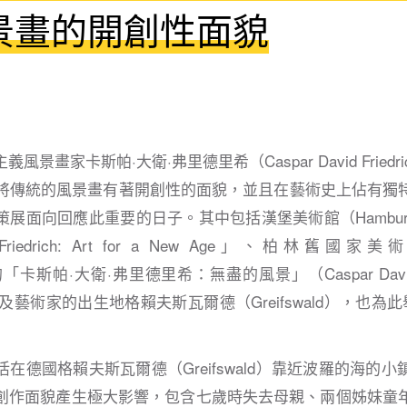
景畫的開創性面貌
景畫家卡斯帕·大衛·弗里德里希（Caspar David Friedr
紀將傳統的風景畫有著開創性的面貌，並且在藝術史上佔有獨
面向回應此重要的日子。其中包括漢堡美術館（Hamburger K
d Friedrich: Art for a New Age」、柏林舊國家美術館（
ie）的「卡斯帕·大衛·弗里德里希：無盡的風景」（Caspar David Fried
），以及藝術家的出生地格賴夫斯瓦爾德（Greifswald），也為
在德國格賴夫斯瓦爾德（Greifswald）靠近波羅的海的
創作面貌產生極大影響，包含七歲時失去母親、兩個姊妹童