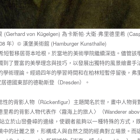
rhard von Kügelgen) 為卡斯帕·大衛·弗里德里希 (Caspar D
年）© 漢堡美術館 (Hamburger Kunsthalle)
德里希短暫移居哥本哈根，於當地的美術學院繼續深造。儘管該
觸到了豐富的美學理念與技巧，以發展出獨特的風景繪畫手
的學術理論。經過四年的學習時間和在柏林短暫停留後，弗
久定居德國東部的德勒斯登（Dresden）。
性的背影人物（Rückenfigur）主題聞名於世，畫中人物
的背影人物代表作〈霧海上的旅人〉（Wanderer above the 
人物站立於山巒疊嶂的邊緣，使觀者能夠以一種特殊的方式，
境中的壯麗之景，形構成人與自然之間的經典對立場景。而這