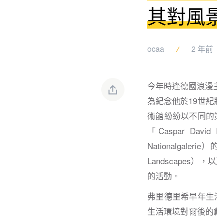
其對風
ocaa
2 年前
今年時逢德國浪漫主義風
為紀念他於19世
術館紛紛以不同的策展
「Caspar Davi
Nationalgaler
Landscapes
的活動。
弗里德里希早年生活
生活環境對爾後的