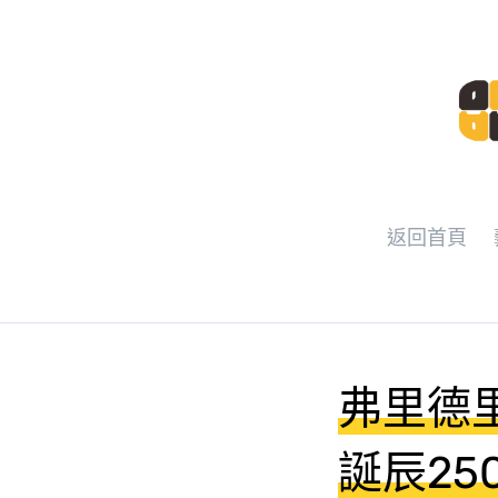
返回首頁
弗里德里希
誕辰2