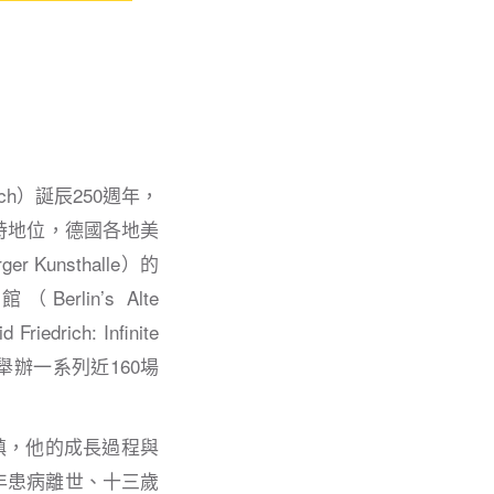
ich）誕辰250週年，
特地位，德國各地美
unsthalle）的
Berlin’s Alte
rich: Infinite
此舉辦一系列近160場
小鎮，他的成長過程與
年患病離世、十三歲