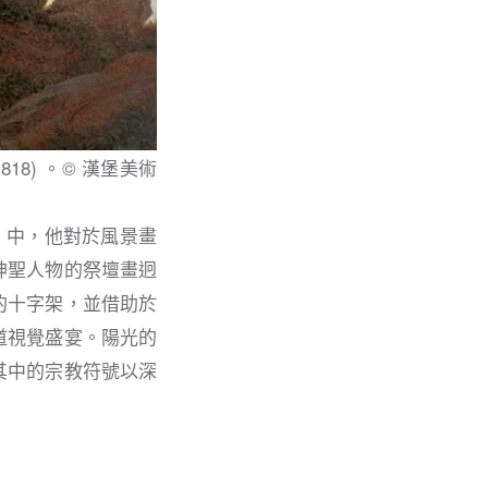
1818) 。© 漢堡美術
08年）中，他對於風景畫
神聖人物的祭壇畫迥
的十字架，並借助於
道視覺盛宴。陽光的
其中的宗教符號以深