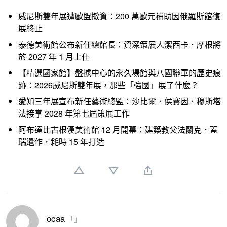
威尼斯雙年展遭歐盟撤資：200 萬歐元補助因俄羅斯館復
展終止
泰德美術館公布新任總館長：資深策展人潔西卡．摩根將
於 2027 年 1 月上任
【精選國家館】盤據中心的永久場館與八國聯軍的歷史痕
跡：2026威尼斯雙年展，那些「強國」展了什麼？
愛知三年展宣布新任藝術總監：沙比爾．侯賽因．穆斯塔
法接掌 2028 年第七屆策展工作
阿布達比古根漢美術館 12 月開幕：建築教父法蘭克．蓋
瑞遺作，耗時 15 年打造
ocaa
「」