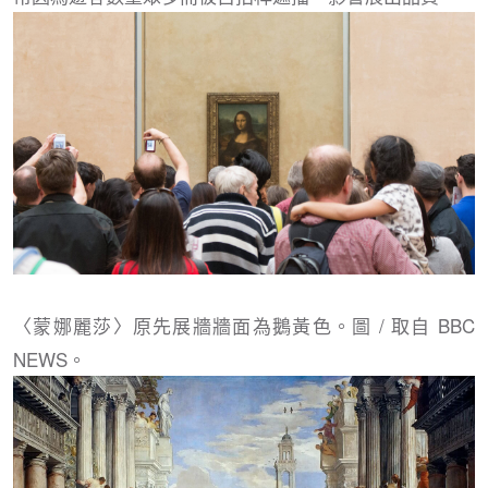
〈蒙娜麗莎〉原先展牆牆面為鵝黃色。圖 / 取自 BBC
NEWS。