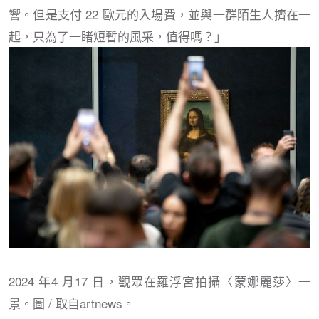
響。但是支付 22 歐元的入場費，並與一群陌生人擠在一
起，只為了一睹短暫的風采，值得嗎？」
2024 年4 月17 日，觀眾在羅浮宮拍攝〈蒙娜麗莎〉一
景。圖 / 取自artnews。