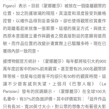
Figaro）表示，目前〈蒙娜麗莎〉被放在一個遠離觀眾的
位置，加之防護玻璃的隔阻，其溫度和濕度皆受到嚴格
控管，以確作品得到妥善保存，卻也使得觀眾欣賞畫作
的距離看起來就像一張郵票。這樣的展呈方式，與達文
西原本意圖建立畫作與觀者之間直接對話的意願背道而
馳。而作品位置的改變計畫實際上已醞釀多時，現在已
獲得內部一致同意。
據博物館官方統計，〈蒙娜麗莎〉每年都將吸引大約900
萬年度訪客中的80%前來觀賞，甚至曾有25,000名觀眾排
隊等候，但是每位遊客平均卻只有50秒的觀賞時間，這
讓不少遊客感到失望。上個月《巴黎人報》（Le
Parisien）發布的民調顯示，〈蒙娜麗莎〉在全球100大
名畫中，有37%的負面評價。其中評價寫到：「這件作品
只有長30、寬20英寸大小，對公眾的想像力有著很大影