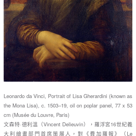
Leonardo da Vinci, Portrait of Lisa Gherardini (known as
the Mona Lisa), c. 1503–19, oil on poplar panel, 77 x 53
cm (Musée du Louvre, Paris)
文森特·德利溫（Vincent Delieuvin），羅浮宮16世紀義
大利繪畫部門首席策展人，對《費加羅報》（Le