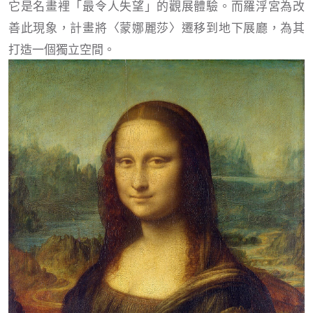
它是名畫裡「最令人失望」的觀展體驗。而羅浮宮為改
善此現象，計畫將〈蒙娜麗莎〉遷移到地下展廳，為其
打造一個獨立空間。