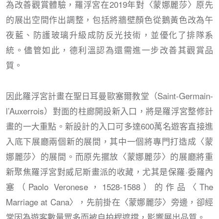
為改善觀賞體驗，羅浮宮在2019年對〈蒙娜麗莎〉原先
的展出空間作出調整，包括將牆壁顏色從鵝黃色改為午
夜藍、防護玻璃升級成防反光技術，並優化了排隊系
統。儘管如此，德利溫認為還需進一步改善其觀賞品
質。
因此羅浮宮計畫在聖日耳曼歐塞爾教堂（Saint-Germain-
l’Auxerrois）對面的柱廊開設新入口，將是羅浮宮整修計
畫的一大重點。新設計的入口可多達600萬名遊客直接進
入底下展廳兩個新的展間，其中一個將專門打造成〈蒙
娜麗莎〉的展間。而原先擺放〈蒙娜麗莎〉的展廳將重
新聚焦羅浮宮對威尼斯畫派的收藏，尤其是保羅·委羅內
塞（Paolo Veronese，1528-1588）的作品〈The
Marriage at Cana〉，先前掛在〈蒙娜麗莎〉旁邊，卻經
常因為遊客數量眾多而被自拍桿遮擋，影響展出品質。