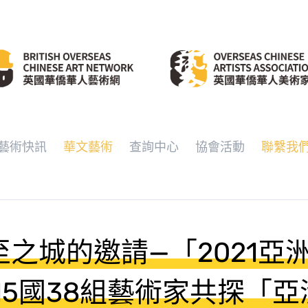
藝術快訊
華文藝術
查詢中心
協會活動
聯繫我
之城的邀請—「2021亞
15國38組藝術家共探「