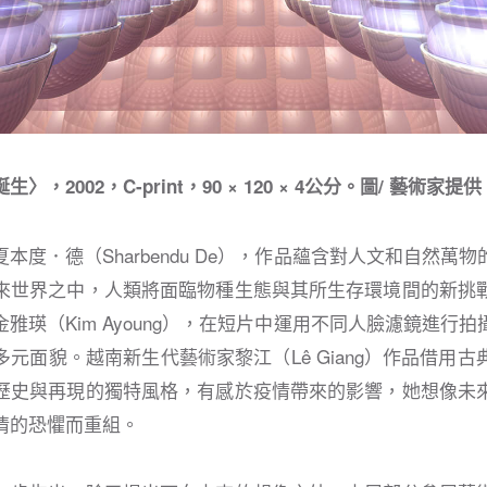
，2002，C-print，90 × 120 × 4公分。圖/ 藝術家提供
本度．德（Sharbendu De），作品蘊含對人文和自然萬
來世界之中，人類將面臨物種生態與其所生存環境間的新挑
雅瑛（Kim Ayoung），在短片中運用不同人臉濾鏡進行
元面貌。越南新生代藝術家黎江（Lê Giang）作品借用
歷史與再現的獨特風格，有感於疫情帶來的影響，她想像未
情的恐懼而重組。