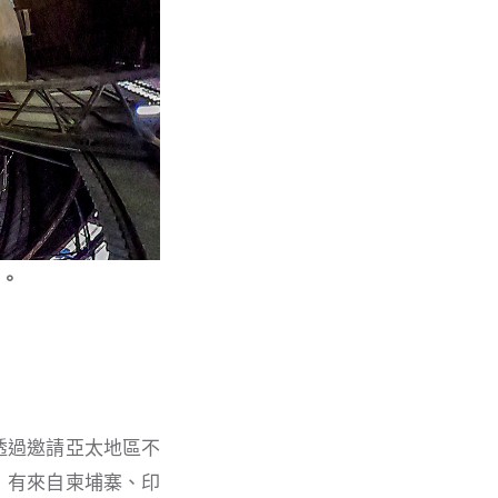
供。
透過邀請亞太地區不
，有來自柬埔寨、印