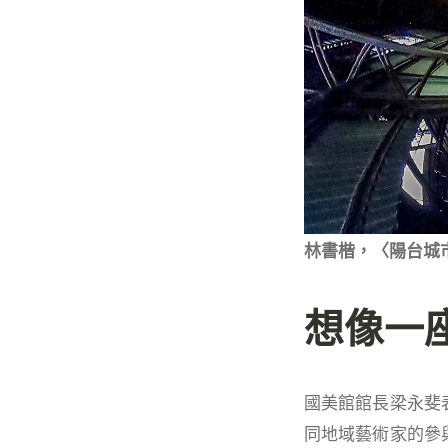
林書楷，〈陽台城市
想像一
國美館館長梁永斐
同地域藝術家的參