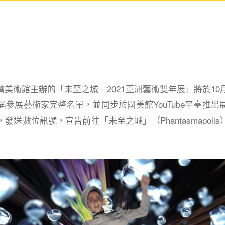
美術館主辦的「未至之城－2021亞洲藝術雙年展」將於10
屆參展藝術家完整名單，並同步於國美館YouTube平臺推
發送數位訊號，宣告前往「未至之城」（Phantasmapoli