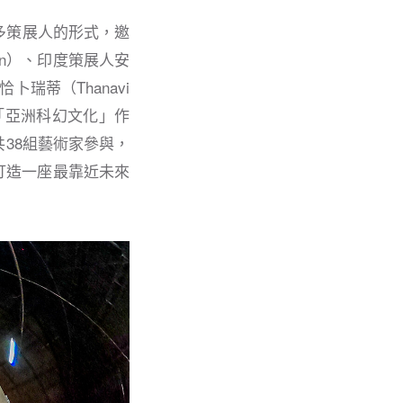
多策展人的形式，邀
zon）、印度策展人安
卜瑞蒂（Thanavi
及「亞洲科幻文化」作
38組藝術家參與，
打造一座最靠近未來