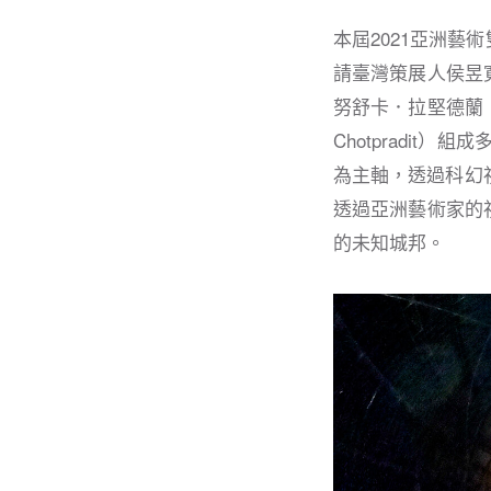
本屆2021亞洲
請臺灣策展人侯昱寬、
努舒卡．拉堅德蘭（A
Chotpradi
為主軸，透過科幻
透過亞洲藝術家的
的未知城邦。