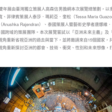
藝術雙年展由臺灣獨立策展人高森信男擔綱本次展覽總策劃，以
菲律賓策展人泰莎．瑪莉亞．奎松（Tessa Maria Gua
nushka Rajendran）、泰國策展人暨藝術史學者唐娜維．恰
t）組成多國跨域的策展團隊。本次展覽嘗試以「亞洲未來主義」
視角重新省視亞洲的過去與當下，並將邀請來自15個國家，共
視角重新探討亞洲的都會、技術、衝突、性別和未來想像，