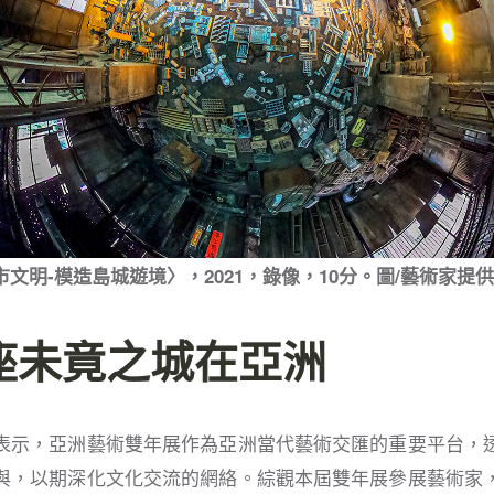
文明-模造島城遊境〉，2021，錄像，10分。圖/藝術家提
座未竟之城在亞洲
表示，亞洲藝術雙年展作為亞洲當代藝術交匯的重要平台，
與，以期深化文化交流的網絡。綜觀本屆雙年展參展藝術家