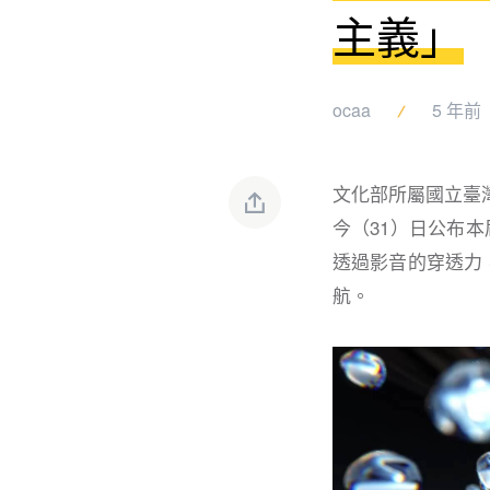
主義」
ocaa
5 年前
文化部所屬國立臺灣
今（31）日公布本
透過影音的穿透力，
航。