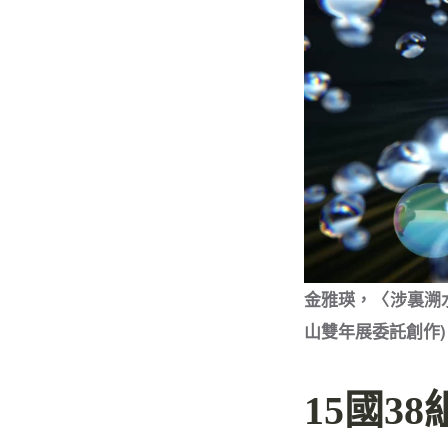
金雅瑛，〈涉裏溯水
山雙年展委託創作)
15國3