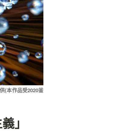
(本作品受2020釜
主義」