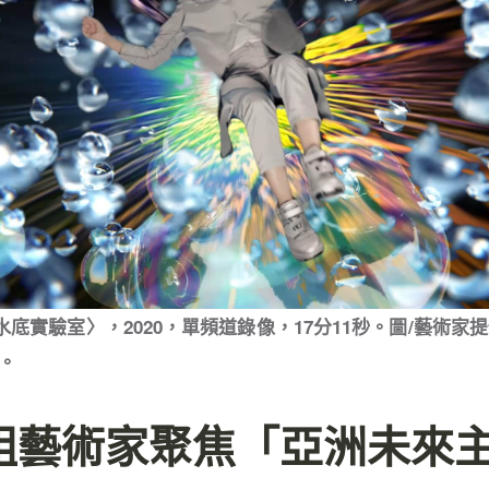
底實驗室〉，2020，單頻道錄像，17分11秒。圖/藝術家提供
。
8組藝術家聚焦「亞洲未來