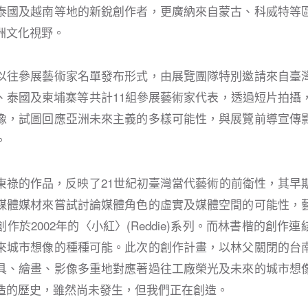
泰國及越南等地的新銳創作者，更廣納來自蒙古、科威特等
洲文化視野。
以往參展藝術家名單發布形式，由展覽團隊特別邀請來自臺
、泰國及柬埔寨等共計11組參展藝術家代表，透過短片拍攝
像，試圖回應亞洲未來主義的多樣可能性，與展覽前導宣傳
。
東祿的作品，反映了21世紀初臺灣當代藝術的前衛性，其早
媒體媒材來嘗試討論媒體角色的虛實及媒體空間的可能性，
作於2002年的〈小紅〉(Reddie)系列。而林書楷的創作
來城市想像的種種可能。此次的創作計畫，以林父關閉的台
具、繪畫、影像多重地對應著過往工廠榮光及未來的城市想
造的歷史，雖然尚未發生，但我們正在創造。