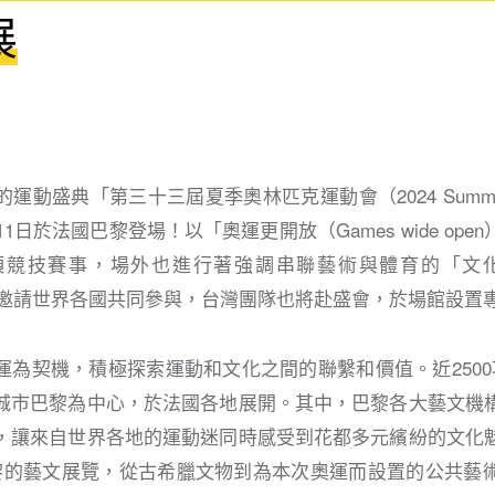
展
動盛典「第三十三屆夏季奧林匹克運動會（2024 Summer 
11日於法國巴黎登場！以「奧運更開放（Games wide op
競技賽事，場外也進行著強調串聯藝術與體育的「文化奧運（
e）」，並邀請世界各國共同參與，台灣團隊也將赴盛會，於場館設置
運為契機，積極探索運動和文化之間的聯繫和價值。近2500
城市巴黎為中心，於法國各地展開。其中，巴黎各大藝文機
，讓來自世界各地的運動迷同時感受到花都多元繽紛的文化
黎的藝文展覽，從古希臘文物到為本次奧運而設置的公共藝