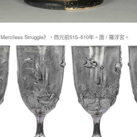
of a Merciless Struggle》，西元前515–510年。圖 / 羅浮宮。