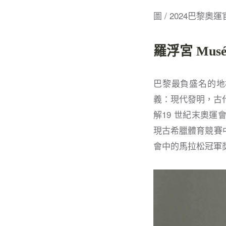
圖 / 2024巴黎奧
羅浮宮 Musée
巴黎最負盛名的地標
義：現代發明，古代遺產（
解19 世紀末奧
現古希臘體育競賽
會中的馬拉松冠軍獎盃《