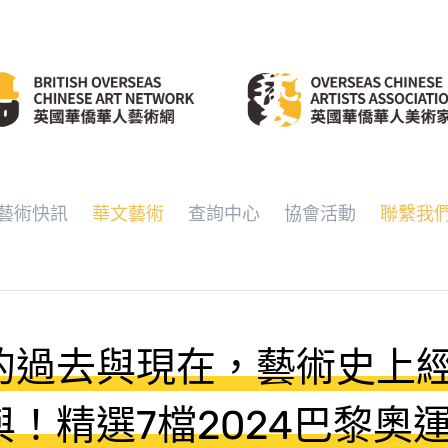
藝術快訊
華文藝術
查詢中心
協會活動
聯繫我
的過去與現在，藝術史上
！精選7檔2024巴黎奧