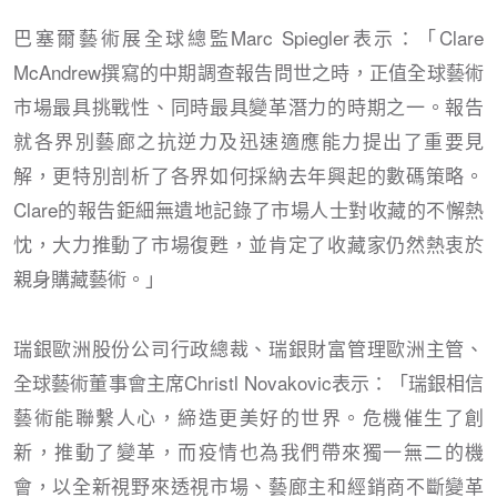
巴塞爾藝術展全球總監Marc Spiegler表示：「Clare
McAndrew撰寫的中期調查報告問世之時，正值全球藝術
市場最具挑戰性、同時最具變革潛力的時期之一。報告
就各界別藝廊之抗逆力及迅速適應能力提出了重要見
解，更特別剖析了各界如何採納去年興起的數碼策略。
Clare的報告鉅細無遺地記錄了市場人士對收藏的不懈熱
忱，大力推動了市場復甦，並肯定了收藏家仍然熱衷於
親身購藏藝術。」
瑞銀歐洲股份公司行政總裁、瑞銀財富管理歐洲主管、
全球藝術董事會主席Christl Novakovic表示：「瑞銀相信
藝術能聯繫人心，締造更美好的世界。危機催生了創
新，推動了變革，而疫情也為我們帶來獨一無二的機
會，以全新視野來透視市場、藝廊主和經銷商不斷變革