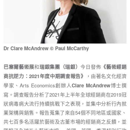
Dr Clare McAndrew © Paul McCarthy
和
今日發佈
巴塞爾藝術展
瑞銀集團（瑞銀）
《藝術經銷
，由著名文化經濟
商抗逆力：2021年度中期調查報告》
學家、Arts Economics創辦人
博士撰
Clare McAndrew
寫。調查報告分析了2021年上半年全球經銷商在2019冠
狀病毒病大流行持續挑戰下之表現，並集中分析行內就
業架構與銷售。報告蒐集了來自54個不同地區或國家、
共七百多名活躍於藝術及古董市場的經銷商之反饋，並