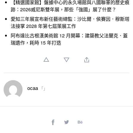
【精選國家館】盤據中心的永久場館與八國聯軍的歷史痕
跡：2026威尼斯雙年展，那些「強國」展了什麼？
愛知三年展宣布新任藝術總監：沙比爾．侯賽因．穆斯塔
法接掌 2028 年第七屆策展工作
阿布達比古根漢美術館 12 月開幕：建築教父法蘭克．蓋
瑞遺作，耗時 15 年打造
ocaa
「」