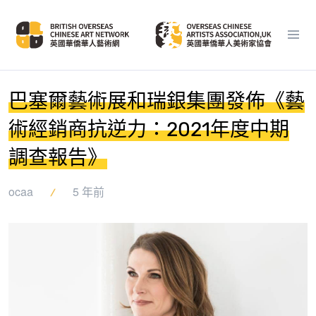
巴塞爾藝術展和瑞銀集團發佈《藝
術經銷商抗逆力：2021年度中期
調查報告》
ocaa
5 年前