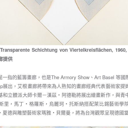
 Transparente Schichtung von Viertelkreisflächen, 1960,
畫廊提供
指的藍籌畫廊，也是The Armory Show、Art Basel 
-up展出，艾根畫廊將帶來為⼈熟知的畫廊經典代表藝術家提
基和立體派大師卡爾－漢茲・阿德勒將展出繪畫新作，與青
斯⾥，⾺丁・格羅斯，烏麗珂・托斯納搭配萊比錫藝術學
・夏德與雕塑藝術家瑪雅・貝爾曼，將為台灣觀眾呈現德國