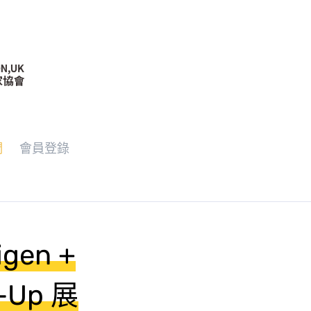
們
會員登錄
gen +
-Up 展