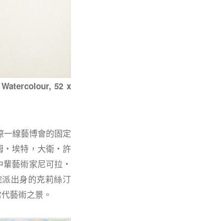
 Watercolour, 52 x
等國際一線藝博會的固定
姆・埃特，大衛・許
中輩藝術家尼可拉・
院派出⾝的克莉絲汀
當代藝術之景。