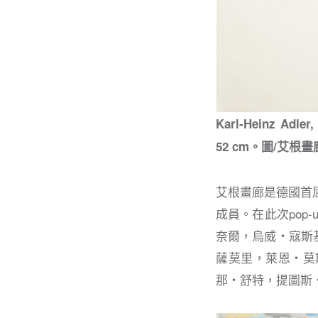
Karl-Heinz Adler,
52 cm。圖/艾根
艾根畫廊是德國首屈一
成員。在此次pop
奈爾，烏威・寇斯
薩莫里，萊恩・莫
那・舒特，提圖斯