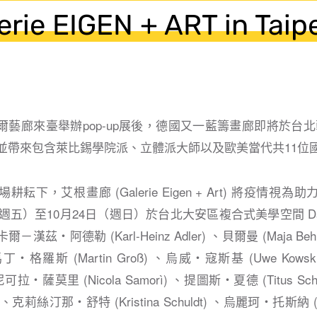
ie EIGEN + ART in Taip
廊來臺舉辦pop-up展後，德國又一藍籌畫廊即將於台北藝博 (Ar
展，並帶來包含萊比錫學院派、立體派大師以及歐美當代共11
耘下，艾根畫廊 (Galerie Eigen + Art) 將疫情視
（週五）⾄10⽉24⽇（週日）於台北大安區複合式美學空間 Daily by
茲・阿德勒 (Karl-Heinz Adler) 、貝爾曼 (Maja Be
) 、馬丁・格羅斯 (Martin Groß) 、烏威・寇斯基 (Uwe Ko
 、尼可拉・薩莫⾥ (Nicola Samorì) 、提圖斯・夏德 (Titus 
ll) 、克莉絲汀那・舒特 (Kristina Schuldt) 、烏麗珂・托斯納 (Ul