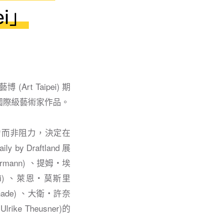
ei」
t Taipei) 期
位國際級藝術家作品。
為助⼒⽽非阻⼒，決定在
 Draftland 展
hrmann) 、提姆・埃
wski) 、萊恩・莫斯⾥
Schade) 、大衛・許奈
rike Theusner)的