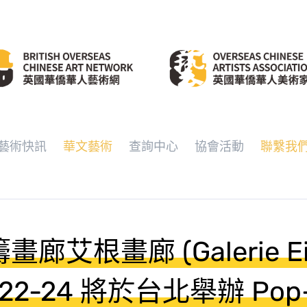
藝術快訊
華文藝術
查詢中心
協會活動
聯繫我
廊艾根畫廊 (Galerie Ei
10/22-24 將於台北舉辦 Pop