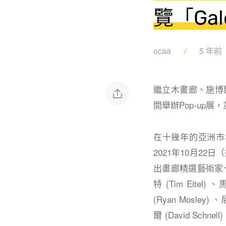
覽「Galer
ocaa
5 年前
繼立木畫廊、施博爾藝
間舉辦Pop-up
在⼗幾年的亞洲市場耕
2021年10月22日
出畫廊精選藝術家卡爾－漢
特 (Tim Eitel
(Ryan Mosley)
爾 (David Schne