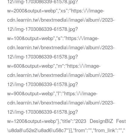
12\/img-1703086339-61578.jpg?
w=2000&output=webp”,”xs”:”https:\/\/image-
cdn.learnin.tw\/bnextmedia\/image\/album\/2023-
12\/img-1703086339-61578.jpg?
w=100&output=webp”,”s”:”https:\/\/image-
cdn.learnin.tw\/bnextmedia\/image\/album\/2023-
12\/img-1703086339-61578.jpg?
w=600&output=webp”,”m”:”https:\/\/image-
cdn.learnin.tw\/bnextmedia\/image\/album\/2023-
12\/img-1703086339-61578.jpg?
w=900&output=webp”,”l”:”https:\/\/image-
cdn.learnin.tw\/bnextmedia\/image\/album\/2023-
12\/img-1703086339-61578.jpg?
w=1200&output=webp”},”title”:”2023 DesignBIZ Fest
\u8da8\u52e2\u8ad6\u58c7″}],”from”:””,”from_link”:””,”