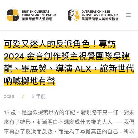
可愛又迷人的反派角色！專訪
2024 金音創作獎主視覺團隊吳建
龍、畢展熒、導演 ALX，讓新世代
吶喊擲地有聲
ocaa
2 年前
15 歲，是亟欲探索世界的年紀。發現路不只一條，對未
來有了雛形，漸漸明白不想變成什麼樣的大人 ── 我們
不再為了反叛而反叛，而是為了尋覓真正的自己，所以