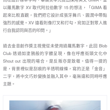
以羅馬數字 XV 取代阿拉伯數字 15 的想法，「GIMA 看
起來比較直觀，我們把它設計成張牙舞爪、圓潤中帶點
強烈的感覺。XV 遠看則像打叉和打勾，宛如正對眾人進
行自我認同與否的叩問。」
過去金音創作獎主視覺從未使用過羅馬數字，此回 Blob
Club 透過如塗鴉般的字體呈現，像在呼應街頭文化中
Shout out 出現的場合，是反叛亦是致敬。值得一提的
是，背景裡似是刮痕的半透明線條，寫的正是「金音」
二字，將中文巧妙變換並融入其中，毫無違和同時呼應
主題。