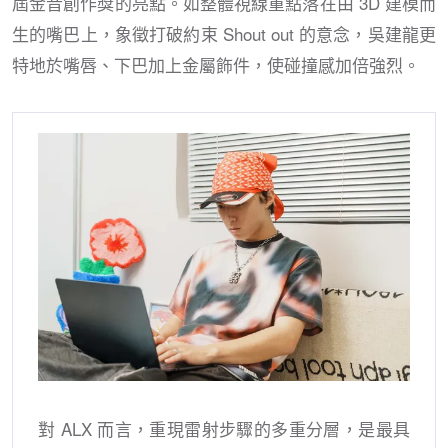
屆金音創作獎的亮點。如整體視線重點落在由 3D 建模而
生的嘴巴上，象徵打破約束 Shout out 的意念，吳建龍更
特地於嘴唇、下巴加上金屬飾件，使碰撞感加倍強烈。
對 ALX 而言，重現雷射步驟的多重分層，是最具