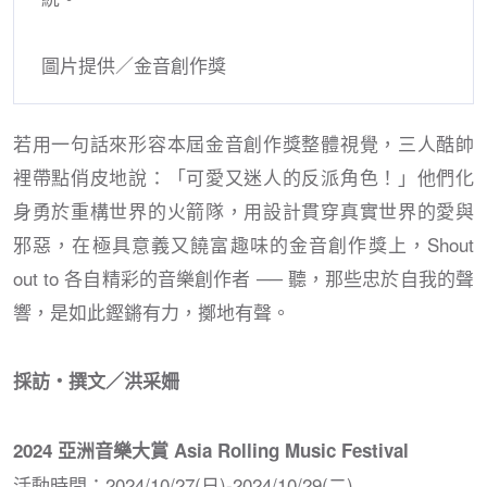
圖片提供／金音創作獎
若用一句話來形容本屆金音創作獎整體視覺，三人酷帥
裡帶點俏皮地說：「可愛又迷人的反派角色！」他們化
身勇於重構世界的火箭隊，用設計貫穿真實世界的愛與
邪惡，在極具意義又饒富趣味的金音創作獎上，Shout
out to 各自精彩的音樂創作者 ── 聽，那些忠於自我的聲
響，是如此鏗鏘有力，擲地有聲。
採訪・撰文／洪采姍
2024 亞洲音樂大賞 Asia Rolling Music Festival
活動時間：2024/10/27(日)-2024/10/29(二)