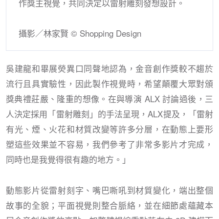
作獎主視覺，共同決定以雷射雕刻發想設計。
攝影／林家賢 © Shopping Design
吳建龍和畢展熒異口同聲地認為，金音創作獎較不趨於
流行且具實驗性，因此製作視覺時，希望顛覆大眾對頒
獎典禮莊嚴、隆重的想像。在與導演 ALX 討論過後，三
人決定採用「雷射雕刻」的手法呈現，ALX提及，「雷射
有光、煙、火花和材質改變等許多分層，在動態上要形
塑這些效果並不容易，我們參考了非常多影片才完成，
同時也是我覺得很有趣的地方。」
動態影片從雷射刻字、嘴巴嘶吼到材質變化，端出整個
故事的全貌；平面視覺則整合脈絡，並在細節處蘊藏本