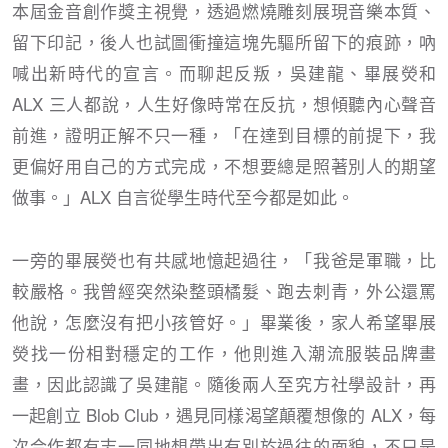
本屆金音創作獎主視覺，透過燃燒雕刻展現音樂本質、
留下印記，後人也試圖衝撞這塊先驅所留下的痕跡，吶
喊出新時代的宣言。而聊起反叛，吳建龍、畢展熒和
ALX 三人都說，人生好像時常在反抗，想傾聽內心聲音
前進，證明正解不只一種，「在達到目標的前提下，我
更偏好用自己的方式完成，不想要總是照著別人的期望
做事。」ALX 自言從學生時代至今都是如此。
一旁的畢展熒也有共感地憶起過往，「我爸是軍職，比
較嚴格。我曾經突然染整頭橘髮、跑去刺青，外公還罵
他說，怎麼沒有把小孩管好。」畢業後，家人希望畢展
熒找一份相對穩定的工作，他則進入潮流服裝品牌畫
畫，因此認識了吳建龍。隨後兩人至究方社學設計，再
一起創立 Blob Club，遇見同樣渴望顛覆想像的 ALX，每
次合作都有志一同地想帶出有別於過往的面貌，不只是