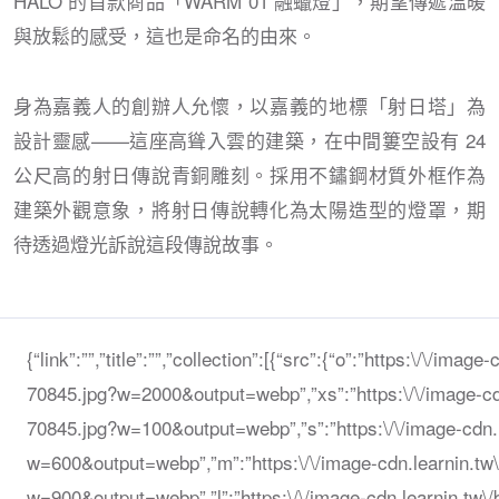
HALO 的首款商品「WARM 01 融蠟燈」，期望傳遞溫暖
與放鬆的感受，這也是命名的由來。
身為嘉義人的創辦人允懷，以嘉義的地標「射日塔」為
設計靈感——這座高聳入雲的建築，在中間簍空設有 24
公尺高的射日傳說青銅雕刻。採用不鏽鋼材質外框作為
建築外觀意象，將射日傳說轉化為太陽造型的燈罩，期
待透過燈光訴說這段傳說故事。
{“link”:””,”title”:””,”collection”:[{“src”:{“o”:”https:\/\/
70845.jpg?w=2000&output=webp”,”xs”:”https:\/\/image-c
70845.jpg?w=100&output=webp”,”s”:”https:\/\/image-cdn
w=600&output=webp”,”m”:”https:\/\/image-cdn.learnin.t
w=900&output=webp”,”l”:”https:\/\/image-cdn.learnin.tw