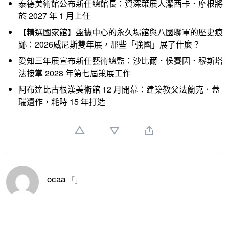
泰德美術館公布新任總館長：資深策展人潔西卡．摩根將
於 2027 年 1 月上任
【精選國家館】盤據中心的永久場館與八國聯軍的歷史痕
跡：2026威尼斯雙年展，那些「強國」展了什麼？
愛知三年展宣布新任藝術總監：沙比爾．侯賽因．穆斯塔
法接掌 2028 年第七屆策展工作
阿布達比古根漢美術館 12 月開幕：建築教父法蘭克．蓋
瑞遺作，耗時 15 年打造
ocaa
「」