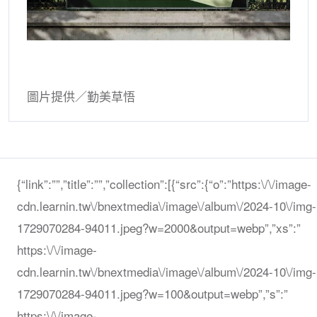
圖片提供／勤美草悟
{“link”:””,”title”:””,”collection”:[{“src”:{“o”:”https:\/\/image-
cdn.learnin.tw\/bnextmedia\/image\/album\/2024-10\/img-
1729070284-94011.jpeg?w=2000&output=webp”,”xs”:”
https:\/\/image-
cdn.learnin.tw\/bnextmedia\/image\/album\/2024-10\/img-
1729070284-94011.jpeg?w=100&output=webp”,”s”:”
https:\/\/image-