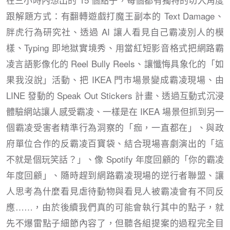
跟解題方式：有翻轉遊戲打魔王副本的 Text Damage、
胖虎行為研究社、透過 AI 讓人看見自己霸凌別人的模
樣、Typing 即地獄實境秀、用當紅短影音格式把網路霸
凌言語影像化的 Reel Bully Reels、讓懺悔具象化的「如
果我沒說」活動、把 IKEA 門市場景變成霸凌現場、由
LINE 發動的 Speak Out Stickers 計畫、透過互動式沉浸
體驗網站讓人感受霸凌、一樣是在 IKEA 場景但抓到另一
個霸凌受害者精準行為洞察的「痂，一直都在」、與政
府單位合作的反霸凌百寶袋、結合現場喜劇演出的「這
不就是個玩笑話？」、像 Spotify 年度回顧的「你的霸凌
年度回顧」、隨時趕到網路霸凌現場的逆行者聯盟、讓
人思考為什麼看見虐待動物與看見人被霸凌會有不同反
應……，由於後續我們真的可能會執行其中的點子，就
先不爆雷點子細節內容了，但聽各組提案的過程完全目