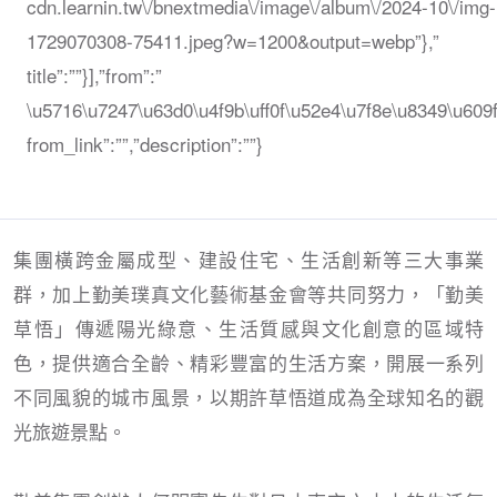
cdn.learnin.tw\/bnextmedia\/image\/album\/2024-10\/img-
1729070308-75411.jpeg?w=1200&output=webp”},”
title”:””}],”from”:”
\u5716\u7247\u63d0\u4f9b\uff0f\u52e4\u7f8e\u8349\u609f
from_link”:””,”description”:””}
集團橫跨金屬成型、建設住宅、生活創新等三大事業
群，加上勤美璞真文化藝術基金會等共同努力，「勤美
草悟」傳遞陽光綠意、生活質感與文化創意的區域特
色，提供適合全齡、精彩豐富的生活方案，開展一系列
不同風貌的城市風景，以期許草悟道成為全球知名的觀
光旅遊景點。