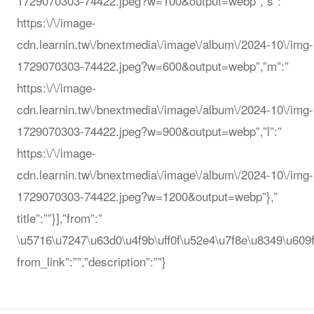
1729070303-74422.jpeg?w=100&output=webp”,”s”:”
https:\/\/image-
cdn.learnin.tw\/bnextmedia\/image\/album\/2024-10\/img-
1729070303-74422.jpeg?w=600&output=webp”,”m”:”
https:\/\/image-
cdn.learnin.tw\/bnextmedia\/image\/album\/2024-10\/img-
1729070303-74422.jpeg?w=900&output=webp”,”l”:”
https:\/\/image-
cdn.learnin.tw\/bnextmedia\/image\/album\/2024-10\/img-
1729070303-74422.jpeg?w=1200&output=webp”},”
title”:””}],”from”:”
\u5716\u7247\u63d0\u4f9b\uff0f\u52e4\u7f8e\u8349\u609f
from_link”:””,”description”:””}