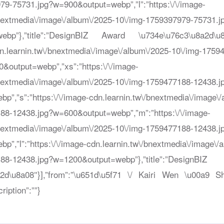
79-75731.jpg?w=900&output=webp”,”l”:”https:\/\/image-
bnextmedia\/image\/album\/2025-10\/img-1759397979-75731.j
ebp”},”title”:”DesignBIZ Award \u734e\u76c3\u8a2d\u8a08
dn.learnin.tw\/bnextmedia\/image\/album\/2025-10\/img-1759
&output=webp”,”xs”:”https:\/\/image-
bnextmedia\/image\/album\/2025-10\/img-1759477188-12438.j
”,”s”:”https:\/\/image-cdn.learnin.tw\/bnextmedia\/image\/
88-12438.jpg?w=600&output=webp”,”m”:”https:\/\/image-
bnextmedia\/image\/album\/2025-10\/img-1759477188-12438.j
”,”l”:”https:\/\/image-cdn.learnin.tw\/bnextmedia\/image\/
77188-12438.jpg?w=1200&output=webp”},”title”:”D
2d\u8a08″}],”from”:”\u651d\u5f71 \/ Kairi Wen \u00a9 S
ription”:””}