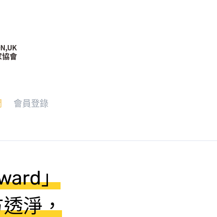
們
會員登錄
ward」
方透淨，