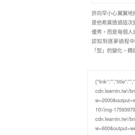
許向罕小心翼翼地
是他希冀透過這次
優秀，而是每個人
認知到逐夢過程中
「型」的變化，轉
{“link”:””,”title”:”
cdn.learnin.tw\/
w=2000&output=we
10\/img-17593979
cdn.learnin.tw\/
w=600&output=web