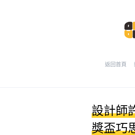
返回首頁
設計師許向
獎盃巧