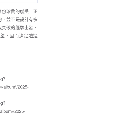
這份珍貴的感受，正
的，並不是設計有多
我突破的經驗出發，
希望，因而決定透過
pg?
e\/album\/2025-
pg?
/album\/2025-