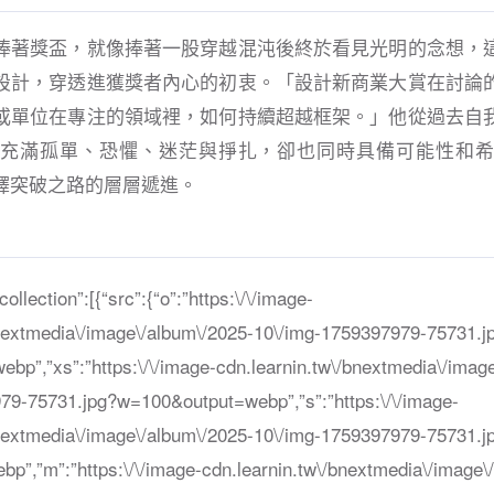
捧著獎盃，就像捧著一股穿越混沌後終於看見光明的念想，
設計，穿透進獲獎者內心的初衷。「設計新商業大賞在討論
或單位在專注的領域裡，如何持續超越框架。」他從過去自
充滿孤單、恐懼、迷茫與掙扎，卻也同時具備可能性和
譯突破之路的層層遞進。
”,”collection”:[{“src”:{“o”:”https:\/\/image-
bnextmedia\/image\/album\/2025-10\/img-1759397979-75731.j
bp”,”xs”:”https:\/\/image-cdn.learnin.tw\/bnextmedia\/imag
79-75731.jpg?w=100&output=webp”,”s”:”https:\/\/image-
bnextmedia\/image\/album\/2025-10\/img-1759397979-75731.j
p”,”m”:”https:\/\/image-cdn.learnin.tw\/bnextmedia\/image\