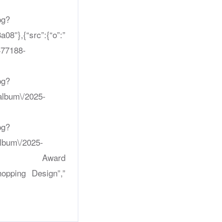
pg?
″},{“src”:{“o”:”
477188-
pg?
album\/2025-
pg?
album\/2025-
esignBIZ Award
hopping Design”,”