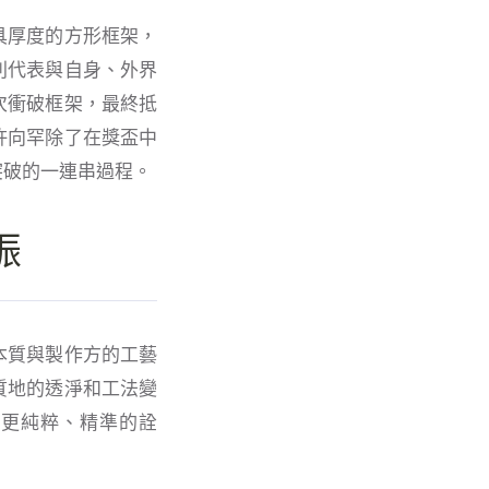
具厚度的方形框架，
則代表與自身、外界
次衝破框架，最終抵
許向罕除了在獎盃中
突破的一連串過程。
振
本質與製作方的工藝
質地的透淨和工法變
是更純粹、精準的詮