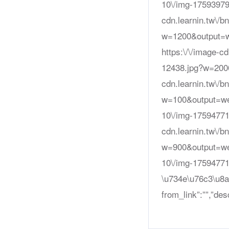
10\/img-17593979
cdn.learnin.tw\/
w=1200&output=w
https:\/\/image-c
12438.jpg?w=2000
cdn.learnin.tw\/
w=100&output=webp
10\/img-17594771
cdn.learnin.tw\/
w=900&output=webp
10\/img-17594
\u734e\u76c3\u8a
from_link”:””,”desc