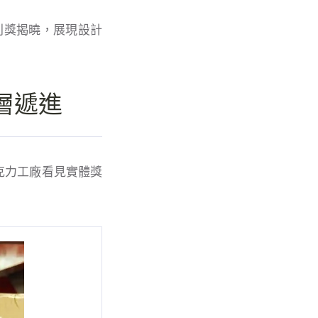
團特別獎揭曉，展現設計
層遞進
克力工廠看見實體獎