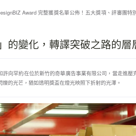
 DesignBIZ Award 完整獲獎名單公佈！五大獎項、評審
」的變化，轉譯突破之路的層
和許向罕約在位於新竹的奇華廣告事業有限公司，當走進壓
閃爍的光芒，猶如透明獎盃在燈光映照下折射的光澤。