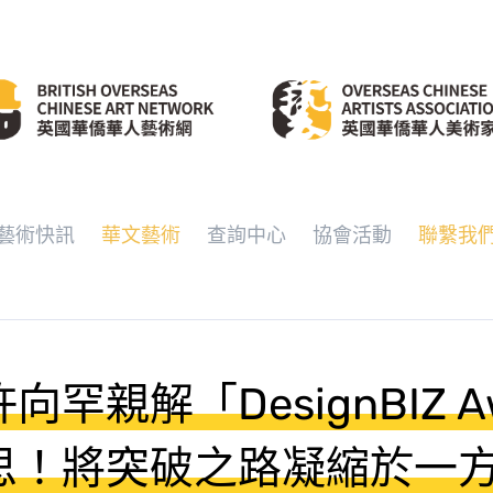
藝術快訊
華文藝術
查詢中心
協會活動
聯繫我
罕親解「DesignBIZ A
思！將突破之路凝縮於一