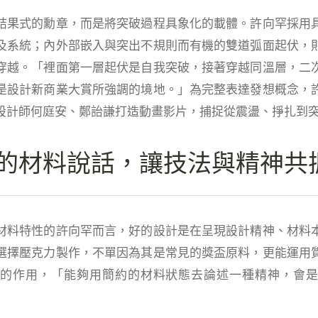
結果式的勳章，而是將突破過程具象化的載體。許向罕採用
及系統；內外部嵌入與突出不規則而有機的雙道弧面起伏，
穿越。「裡面第一層起伏是自我突破，接著穿越同溫層，二
是設計新商業大賞所強調的境地。」為完整表達發想概念，
設計師何庭安、鄭詒謙打造動畫影片，捕捉從震盪、掙扎到
的材料說話，讓技法與精神共
材料特性的許向罕而言，好的設計是在呈現設計精神、材料
選擇壓克力製作，不單因為其是常見的獎盃原料，更能運用
的作用，「能夠用簡約的材料狀態去論述一種精神，會