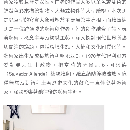
術家獲獎且皆是女性。前者的作品大多以單色或雙色的
鮮豔色彩來描繪動物、人類或物件等大型雕塑，本次則
是以巨型的寫實大象雕塑於主要展館中亮相。而維庫納
則是一位跨領域的藝術創作者，她的創作結合了詩、表
演藝術、概念主義及紡織工藝，深入探討現代世界所熱
切關注的議題，包括環境生態、人權和文化同質化等。
藝術家出生及成長於智利聖地亞哥，1970年代智利軍方
發動暴力軍事政變，把當時的薩爾瓦多·阿葉德
（Salvador Allende）總統推翻，維庫納隨後被流放。這
種無常及對智利土著歷史文化的敬意一直伴隨著藝術
家，深深影響著她往後的藝術生涯。