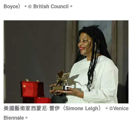
Boyce）。© British Council。
美國藝術家西蒙尼·雷伊（Simone Leigh）。©Venice
Biennale。