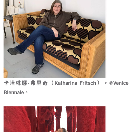
卡塔琳娜·弗里奇（Katharina Fritsch）。©Venice
Biennale。