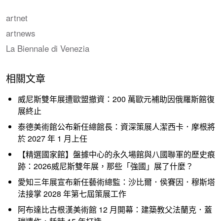
artnet
artnews
La Biennale di Venezia
相關文章
威尼斯雙年展遭歐盟撤資：200 萬歐元補助因俄羅斯館復
展終止
泰德美術館公布新任總館長：資深策展人潔西卡．摩根將
於 2027 年 1 月上任
【精選國家館】盤據中心的永久場館與八國聯軍的歷史痕
跡：2026威尼斯雙年展，那些「強國」展了什麼？
愛知三年展宣布新任藝術總監：沙比爾．侯賽因．穆斯塔
法接掌 2028 年第七屆策展工作
阿布達比古根漢美術館 12 月開幕：建築教父法蘭克．蓋