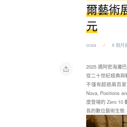
爾藝術展
元
ocaa
8 個月
2025 邁阿密海灘巴
從二十世紀經典與
不僅有超過兩百家畫廊為
Nova, Posit
度登場的 Zero 1
長的數位藝術生態