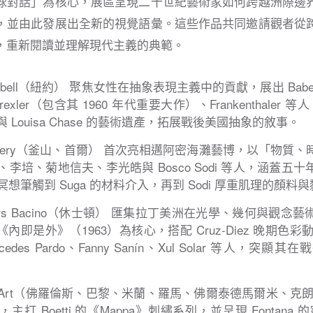
球對話」為核心，展區呈現二十世紀藝術家如何跨越洲際邊
，並由此發展出全新的視覺語彙。這些作品共同邀請觀者從
，重新閱讀並理解現代主義的典範。
ampbell（紐約） 聚焦女性在抽象表現主義中的貢獻，展出 Baber、B
、Drexler（包含其 1960 年代重要大作）、Frankenthaler 
er 與 Louisa Chase 的藝術遺產，拓展戰後美國抽象的敘事。
 Gallery（釜山、首爾） 首次亮相邁阿密海灘藝博，以「物
李培、菊地信夫、李光皓與 Bosco Sodi 等人，涵蓋五
想筆觸到 Suga 的材料介入，再到 Sodi 厚重肌理的顏料
i Ayers Bacino（休士頓） 匯集拉丁美洲在光學、幾何與觀
lark《內即是外》（1963）為核心，搭配 Cruz-Diez 晚期色彩動
rcedes Pardo、Fanny Sanín、Xul Solar 等人，
uoni Art（佛羅倫斯、巴黎、米蘭、羅馬、佛爾泰德馬爾米、
打 Boetti 的《Mappa》刺繡系列，並呈現 Fontana 的