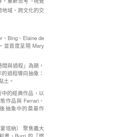
界，重新思考「視覺
跨地域、跨文化的交
ing、Elaine de
等人。並首度呈現 Mary
質、時間與過程」為題，
十年的過程導向抽象：
與黏土。
念藝術中的經典作品，以
態作品與 Ferrari、
突顯其在戰後抽象中的奠基作
克朗蒙塔納） 聚焦義大
割畫、Burri 的「燃