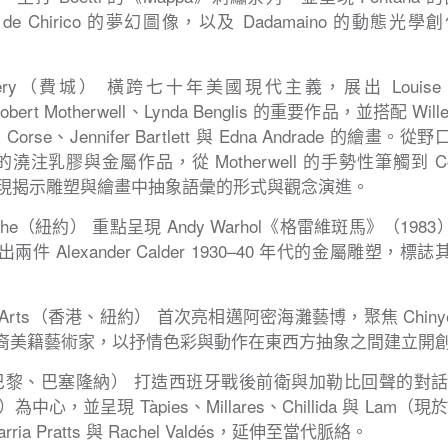
e Chirico 的夢幻圖像，以及 Dadamaino 的動態
allery（費城） 橫跨七十年美國現代主義，展出 Louise Bou
obert Motherwell、Lynda Benglis 的重要作品，並搭配 Willem
ry Corse、Jennifer Bartlett 與 Edna Andrade 的
is 的澆注乳膠與金屬作品，從 Motherwell 的手勢性筆觸到 
現揭示雕塑與繪畫中抽象語彙的形式與觀念演進。
Weghe（紐約） 重點呈現 Andy Warhol《格雷維斑馬》（1
兩件 Alexander Calder 1930–40 年代的金屬雕塑
Fine Arts（香港、紐約） 首次亮相邁阿密海灘藝博，聚焦 Chiny
位華裔美籍藝術家，以抒情色彩與動作在東西方抽象之間建立開
l（巴黎、巴塞隆納） 打造西班牙戰後前衛與加勒比回聲的對話：
）為中心，並呈現 Tàpies、Millares、Chillida 與 Lam（
ria Pratts 與 Rachel Valdés，延伸至當代脈絡。