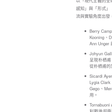
以「現代主義的全
感知」與「形式」
流與實驗角度出發
Berry C
Kooning
Ann Ung
Johyun
呈現朴栖甫、
從朴栖甫的冥
Sicard
Lygia C
Gego、Me
用。
Tornab
利戰後前衛，主