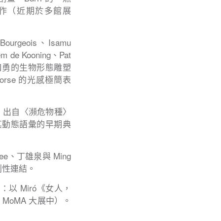
光學創作（近期於多館展
rgeois、Isamu
 de Kooning、Pat
繪畫。從野口勇的生物形態雕塑
Corse 的光感極簡表
983）出自〈瀕危物種〉
，標誌其動態語彙的早期典
ee、丁雄泉與 Ming
創性連結。
以 Miró《女人，
現於 MoMA 大展中）。