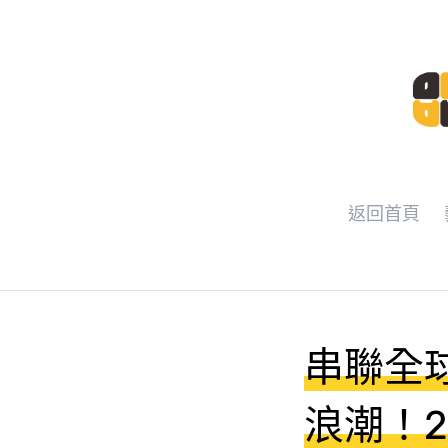
返回首頁
串聯全
浪潮！202