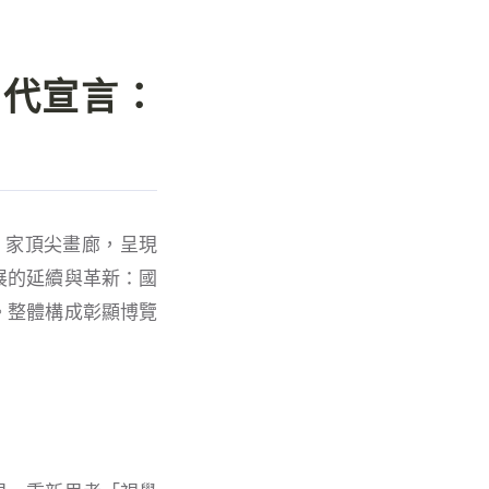
的當代宣言：
6 家頂尖畫廊，呈現
展的延續與革新：國
。整體構成彰顯博覽